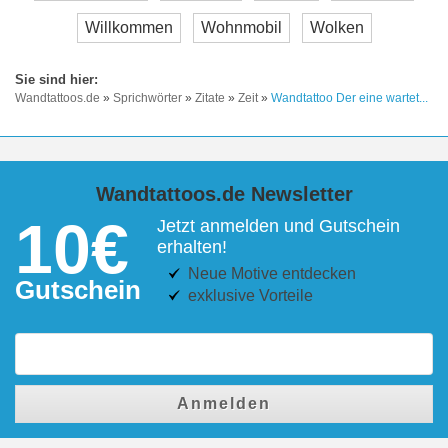
Willkommen
Wohnmobil
Wolken
Wandtattoos.de
»
Sprichwörter
»
Zitate
»
Zeit
»
Wandtattoo Der eine wartet...
Wandtattoos.de Newsletter
10€
Jetzt anmelden und Gutschein
erhalten!
Neue Motive entdecken
Gutschein
exklusive Vorteile
Anmelden