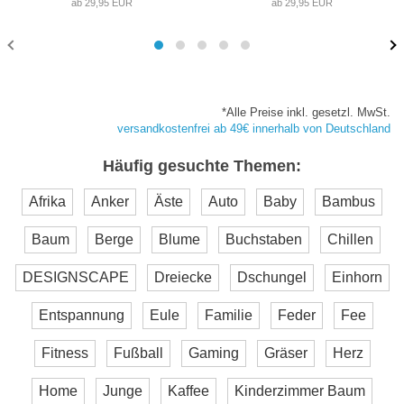
ab 29,95 EUR
ab 29,95 EUR
*Alle Preise inkl. gesetzl. MwSt.
versandkostenfrei ab 49€ innerhalb von Deutschland
Häufig gesuchte Themen:
Afrika
Anker
Äste
Auto
Baby
Bambus
Baum
Berge
Blume
Buchstaben
Chillen
DESIGNSCAPE
Dreiecke
Dschungel
Einhorn
Entspannung
Eule
Familie
Feder
Fee
Fitness
Fußball
Gaming
Gräser
Herz
Home
Junge
Kaffee
Kinderzimmer Baum