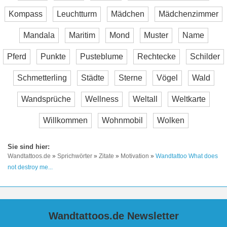
Kompass
Leuchtturm
Mädchen
Mädchenzimmer
Mandala
Maritim
Mond
Muster
Name
Pferd
Punkte
Pusteblume
Rechtecke
Schilder
Schmetterling
Städte
Sterne
Vögel
Wald
Wandsprüche
Wellness
Weltall
Weltkarte
Willkommen
Wohnmobil
Wolken
Wandtattoos.de
»
Sprichwörter
»
Zitate
»
Motivation
»
Wandtattoo What does
not destroy me...
Wandtattoos.de Newsletter