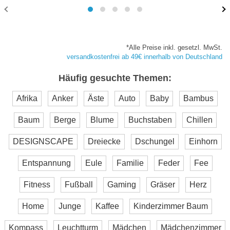
*Alle Preise inkl. gesetzl. MwSt.
versandkostenfrei ab 49€ innerhalb von Deutschland
Häufig gesuchte Themen:
Afrika
Anker
Äste
Auto
Baby
Bambus
Baum
Berge
Blume
Buchstaben
Chillen
DESIGNSCAPE
Dreiecke
Dschungel
Einhorn
Entspannung
Eule
Familie
Feder
Fee
Fitness
Fußball
Gaming
Gräser
Herz
Home
Junge
Kaffee
Kinderzimmer Baum
Kompass
Leuchtturm
Mädchen
Mädchenzimmer