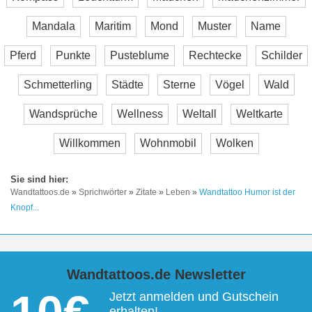
Mandala
Maritim
Mond
Muster
Name
Pferd
Punkte
Pusteblume
Rechtecke
Schilder
Schmetterling
Städte
Sterne
Vögel
Wald
Wandsprüche
Wellness
Weltall
Weltkarte
Willkommen
Wohnmobil
Wolken
Wandtattoos.de
»
Sprichwörter
»
Zitate
»
Leben
»
Wandtattoo Humor ist der
Knopf...
Wandtattoos.de Newsletter
Jetzt anmelden und Gutschein
erhalten!