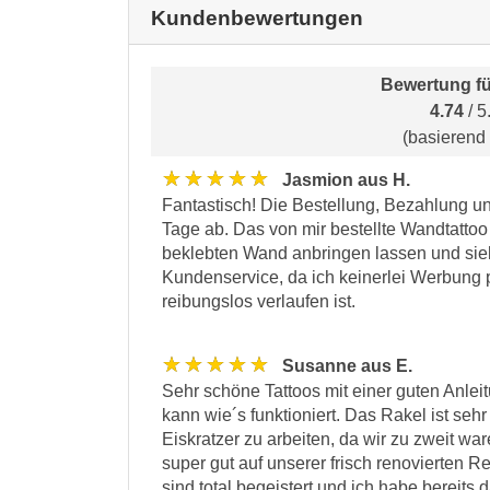
Kundenbewertungen
Bewertung f
4.74
/ 5
(basierend
★★★★★
Jasmion aus H.
Fantastisch! Die Bestellung, Bezahlung un
Tage ab. Das von mir bestellte Wandtattoo
beklebten Wand anbringen lassen und sieht
Kundenservice, da ich keinerlei Werbung p
reibungslos verlaufen ist.
★★★★★
Susanne aus E.
Sehr schöne Tattoos mit einer guten Anlei
kann wie´s funktioniert. Das Rakel ist seh
Eiskratzer zu arbeiten, da wir zu zweit war
super gut auf unserer frisch renovierten 
sind total begeistert und ich habe bereits d