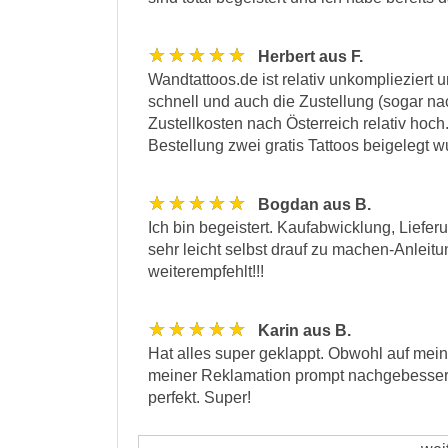
★★★★★
Herbert aus F.
Wandtattoos.de ist relativ unkomplieziert 
schnell und auch die Zustellung (sogar nach 
Zustellkosten nach Österreich relativ hoch
Bestellung zwei gratis Tattoos beigelegt w
★★★★★
Bogdan aus B.
Ich bin begeistert. Kaufabwicklung, Liefer
sehr leicht selbst drauf zu machen-Anleitu
weiterempfehlt!!!
★★★★★
Karin aus B.
Hat alles super geklappt. Obwohl auf mei
meiner Reklamation prompt nachgebessert
perfekt. Super!