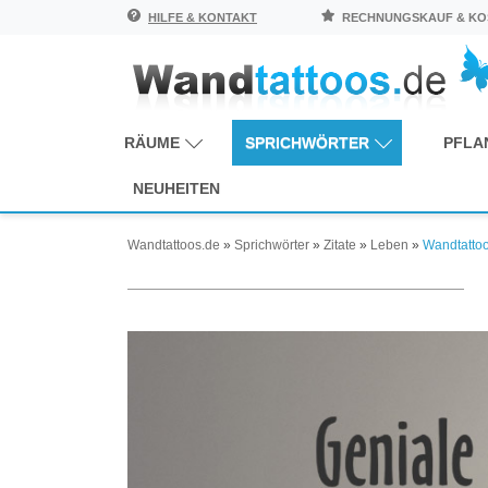
HILFE & KONTAKT
RECHNUNGSKAUF & KOS
RÄUME
SPRICHWÖRTER
PFLA
NEUHEITEN
Wandtattoos.de
»
Sprichwörter
»
Zitate
»
Leben
»
Wandtattoo