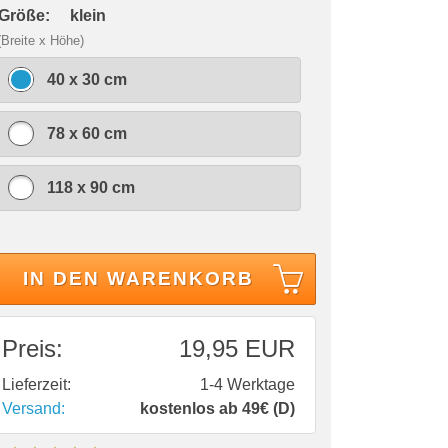
 Größe:
klein
(Breite x Höhe)
40 x 30 cm
78 x 60 cm
118 x 90 cm
IN DEN WARENKORB
Preis:
19,95 EUR
Lieferzeit:
1-4 Werktage
Versand:
kostenlos ab 49€ (D)