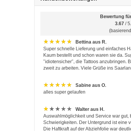
Bewertung fü
3.67
/ 5
(basieren
★★★★★
Bettina aus R.
Super schnelle Lieferung und einfaches H
Kaum bestellt und schon waren sie da. Supe
"idiotensicher", die Tattoos anzubringen. 
zweit zu arbeiten. Viele Grüße ins Saarla
★★★★★
Sabine aus O.
alles super gelaufen
★★★★★
Walter aus H.
Auswahlmöglichkeit und Service war gut, 
Schwierigkeiten. Der Untergrund ist eine 
Die Haftkraft auf der Abziehfolie war deutl