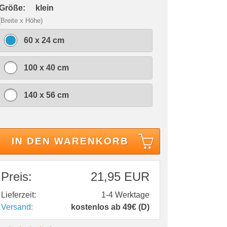
 Größe:
klein
(Breite x Höhe)
60 x 24 cm
100 x 40 cm
140 x 56 cm
IN DEN WARENKORB
Preis:
21,95 EUR
Lieferzeit:
1-4 Werktage
Versand:
kostenlos ab 49€ (D)