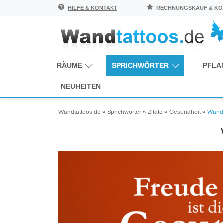
HILFE & KONTAKT
RECHNUNGSKAUF & KOS
RÄUME
SPRICHWÖRTER
PFLA
NEUHEITEN
Wandtattoos.de
»
Sprichwörter
»
Zitate
»
Gesundheit
»
Wandt