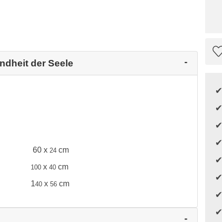
ndheit der Seele
60 x
cm
24
x
cm
100
40
1
x
cm
40
56