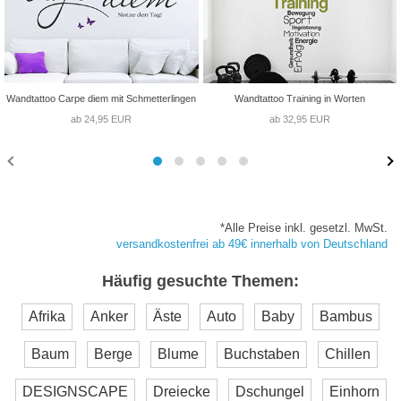
Wandtattoo Carpe diem mit Schmetterlingen
Wandtattoo Training in Worten
ab 24,95 EUR
ab 32,95 EUR
*Alle Preise inkl. gesetzl. MwSt.
versandkostenfrei ab 49€ innerhalb von Deutschland
Häufig gesuchte Themen:
Afrika
Anker
Äste
Auto
Baby
Bambus
Baum
Berge
Blume
Buchstaben
Chillen
DESIGNSCAPE
Dreiecke
Dschungel
Einhorn