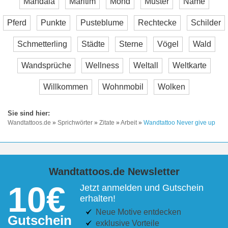
Mandala
Maritim
Mond
Muster
Name
Pferd
Punkte
Pusteblume
Rechtecke
Schilder
Schmetterling
Städte
Sterne
Vögel
Wald
Wandsprüche
Wellness
Weltall
Weltkarte
Willkommen
Wohnmobil
Wolken
Wandtattoos.de
»
Sprichwörter
»
Zitate
»
Arbeit
»
Wandtattoo Never give up
Wandtattoos.de Newsletter
10€
Jetzt anmelden und Gutschein
erhalten!
Neue Motive entdecken
Gutschein
exklusive Vorteile