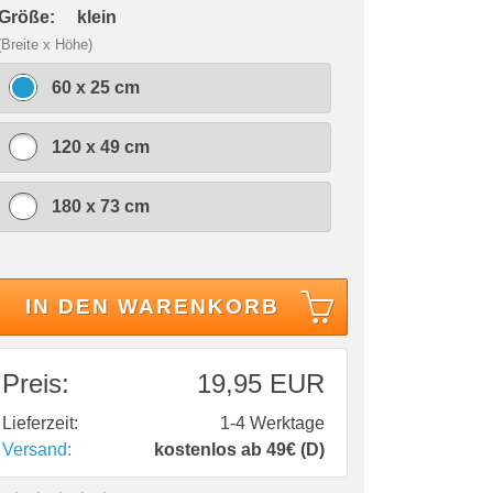
 Größe:
klein
(Breite x Höhe)
60 x 25 cm
120 x 49 cm
180 x 73 cm
IN DEN WARENKORB
Preis:
19,95 EUR
Lieferzeit:
1-4 Werktage
Versand:
kostenlos ab 49€ (D)