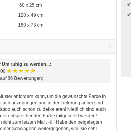
60 x 25 cm
120 x 49 cm
180 x 73 cm
r
Um ruhig zu werden...
:
★★★★★
.00
 auf 86 Bewertungen)
Muster anfordern kann, um die gewünschte Farbe in
fach anzubringen und in der Lieferung anbei sind
attoo auch schön zu dekorieren! Niedlich sind auch
n der entsprechenden Farbe mitgeliefert werden!
icht zum letzten Mal , -)!!! Habe den beigelegten
einer Schwägerin weitergegeben, weil sie sehr