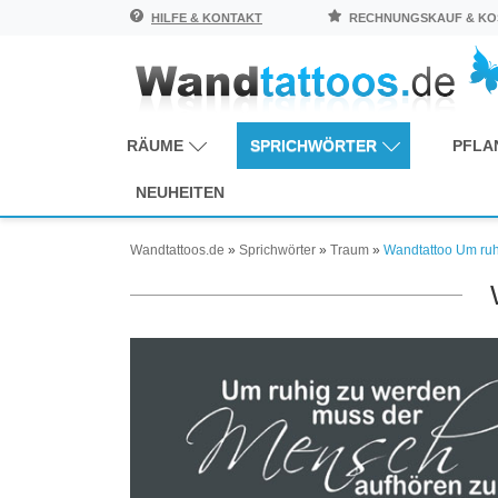
HILFE & KONTAKT
RECHNUNGSKAUF & KOS
RÄUME
SPRICHWÖRTER
PFLA
NEUHEITEN
Wandtattoos.de
»
Sprichwörter
»
Traum
»
Wandtattoo Um ruh