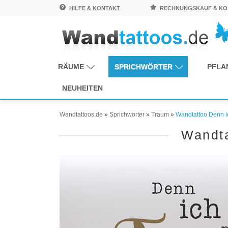
HILFE & KONTAKT
RECHNUNGSKAUF & KOS
RÄUME
SPRICHWÖRTER
PFLA
NEUHEITEN
Wandtattoos.de
»
Sprichwörter
»
Traum
»
Wandtattoo Denn 
Wandta