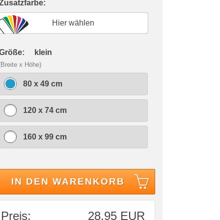
 Zusatzfarbe:
Hier wählen
 Größe:
klein
(Breite x Höhe)
80 x 49 cm
120 x 74 cm
160 x 99 cm
IN DEN WARENKORB
Preis:
28,95 EUR