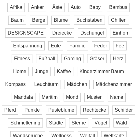
Afrika
Anker
Äste
Auto
Baby
Bambus
Baum
Berge
Blume
Buchstaben
Chillen
DESIGNSCAPE
Dreiecke
Dschungel
Einhorn
Entspannung
Eule
Familie
Feder
Fee
Fitness
Fußball
Gaming
Gräser
Herz
Home
Junge
Kaffee
Kinderzimmer Baum
Kompass
Leuchtturm
Mädchen
Mädchenzimmer
Mandala
Maritim
Mond
Muster
Name
Pferd
Punkte
Pusteblume
Rechtecke
Schilder
Schmetterling
Städte
Sterne
Vögel
Wald
Wandsprüche
Wellness
Weltall
Weltkarte