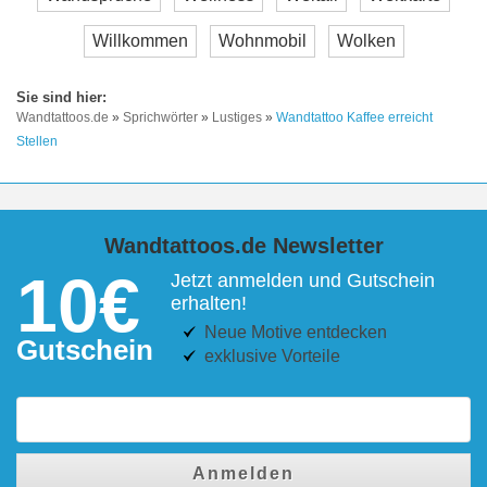
Willkommen
Wohnmobil
Wolken
Wandtattoos.de
»
Sprichwörter
»
Lustiges
»
Wandtattoo Kaffee erreicht
Stellen
Wandtattoos.de Newsletter
10€
Jetzt anmelden und Gutschein
erhalten!
Neue Motive entdecken
Gutschein
exklusive Vorteile
Anmelden