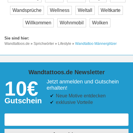
Wandsprüche
Wellness
Weltall
Weltkarte
Willkommen
Wohnmobil
Wolken
Wandtattoos.de
»
Sprichwörter
»
Lifestyle
»
Wandtattoo Männerglitzer
Wandtattoos.de Newsletter
10€
Jetzt anmelden und Gutschein
erhalten!
Neue Motive entdecken
Gutschein
exklusive Vorteile