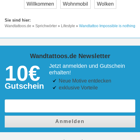
Willkommen
Wohnmobil
Wolken
Wandtattoos.de
»
Sprichwörter
»
Lifestyle
»
Wandtattoo Impossible is nothing
Wandtattoos.de Newsletter
10€
Jetzt anmelden und Gutschein
erhalten!
Neue Motive entdecken
Gutschein
exklusive Vorteile
Anmelden