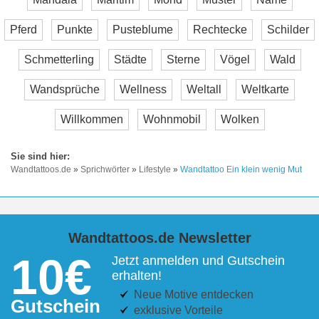
Pferd
Punkte
Pusteblume
Rechtecke
Schilder
Schmetterling
Städte
Sterne
Vögel
Wald
Wandsprüche
Wellness
Weltall
Weltkarte
Willkommen
Wohnmobil
Wolken
Wandtattoos.de
»
Sprichwörter
»
Lifestyle
»
Wandtattoo Ein klein wenig Mut
Wandtattoos.de Newsletter
10€
Jetzt anmelden und Gutschein
erhalten!
Neue Motive entdecken
Gutschein
exklusive Vorteile