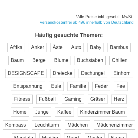
*Alle Preise inkl. gesetzl. MwSt.
versandkostenfrei ab 49€ innerhalb von Deutschland
Häufig gesuchte Themen:
Afrika
Anker
Äste
Auto
Baby
Bambus
Baum
Berge
Blume
Buchstaben
Chillen
DESIGNSCAPE
Dreiecke
Dschungel
Einhorn
Entspannung
Eule
Familie
Feder
Fee
Fitness
Fußball
Gaming
Gräser
Herz
Home
Junge
Kaffee
Kinderzimmer Baum
Kompass
Leuchtturm
Mädchen
Mädchenzimmer
Mandala
Maritim
Mond
Muster
Name