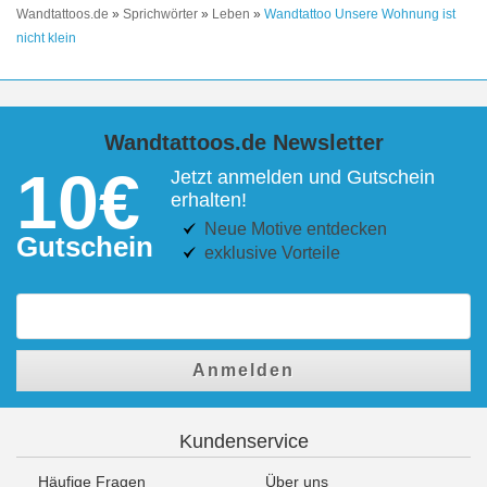
Wandtattoos.de
»
Sprichwörter
»
Leben
»
Wandtattoo Unsere Wohnung ist
nicht klein
Wandtattoos.de Newsletter
10€
Jetzt anmelden und Gutschein
erhalten!
Neue Motive entdecken
Gutschein
exklusive Vorteile
Anmelden
Kundenservice
Häufige Fragen
Über uns