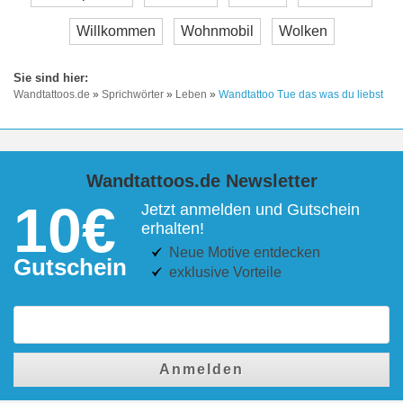
Willkommen
Wohnmobil
Wolken
Wandtattoos.de
»
Sprichwörter
»
Leben
»
Wandtattoo Tue das was du liebst
Wandtattoos.de Newsletter
10€
Jetzt anmelden und Gutschein
erhalten!
Neue Motive entdecken
Gutschein
exklusive Vorteile
Anmelden