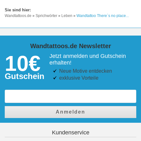
Wandtattoos.de
»
Sprichwörter
»
Leben
»
Wandtattoo There`s no place...
Wandtattoos.de Newsletter
10€
Jetzt anmelden und Gutschein
erhalten!
Neue Motive entdecken
Gutschein
exklusive Vorteile
Anmelden
Kundenservice