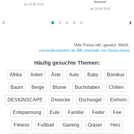
Nummer
ab 24,95 EUR
ab 29,95 EUR
*Alle Preise inkl. gesetzl. MwSt.
versandkostenfrei ab 49€ innerhalb von Deutschland
Häufig gesuchte Themen:
Afrika
Anker
Äste
Auto
Baby
Bambus
Baum
Berge
Blume
Buchstaben
Chillen
DESIGNSCAPE
Dreiecke
Dschungel
Einhorn
Entspannung
Eule
Familie
Feder
Fee
Fitness
Fußball
Gaming
Gräser
Herz