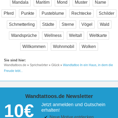
Mandala
Maritim
Mond
Muster
Name
Pferd
Punkte
Pusteblume
Rechtecke
Schilder
Schmetterling
Städte
Sterne
Vögel
Wald
Wandsprüche
Wellness
Weltall
Weltkarte
Willkommen
Wohnmobil
Wolken
Wandtattoos.de
»
Sprichwörter
»
Glück
»
Wandtattoo In ein Haus, in dem die
Freude lebt...
Wandtattoos.de Newsletter
10€
Jetzt anmelden und Gutschein
erhalten!
Neue Motive entdecken