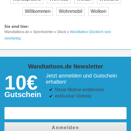
Willkommen
Wohnmobil
Wolken
Wandtattoos.de
»
Sprichwörter
»
Glück
»
Wandtattoo Glücklich sein
zweifarbig
Wandtattoos.de Newsletter
10€
Jetzt anmelden und Gutschein
erhalten!
Neue Motive entdecken
Gutschein
exklusive Vorteile
Anmelden