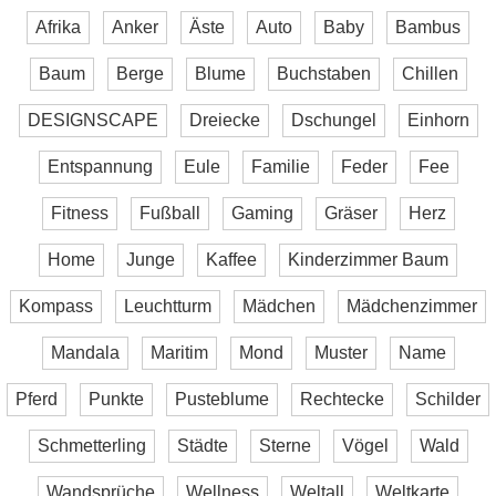
Afrika
Anker
Äste
Auto
Baby
Bambus
Baum
Berge
Blume
Buchstaben
Chillen
DESIGNSCAPE
Dreiecke
Dschungel
Einhorn
Entspannung
Eule
Familie
Feder
Fee
Fitness
Fußball
Gaming
Gräser
Herz
Home
Junge
Kaffee
Kinderzimmer Baum
Kompass
Leuchtturm
Mädchen
Mädchenzimmer
Mandala
Maritim
Mond
Muster
Name
Pferd
Punkte
Pusteblume
Rechtecke
Schilder
Schmetterling
Städte
Sterne
Vögel
Wald
Wandsprüche
Wellness
Weltall
Weltkarte