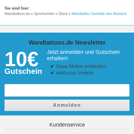
Wandtattoos.de
»
Sprichwörter
»
Glück
»
Wandtattoo Genieße den Moment
Wandtattoos.de Newsletter
10€
Jetzt anmelden und Gutschein
erhalten!
Neue Motive entdecken
Gutschein
exklusive Vorteile
Anmelden
Kundenservice