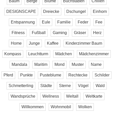
Baum
Berge
Blume
Buchstaben
Chillen
DESIGNSCAPE
Dreiecke
Dschungel
Einhorn
Entspannung
Eule
Familie
Feder
Fee
Fitness
Fußball
Gaming
Gräser
Herz
Home
Junge
Kaffee
Kinderzimmer Baum
Kompass
Leuchtturm
Mädchen
Mädchenzimmer
Mandala
Maritim
Mond
Muster
Name
Pferd
Punkte
Pusteblume
Rechtecke
Schilder
Schmetterling
Städte
Sterne
Vögel
Wald
Wandsprüche
Wellness
Weltall
Weltkarte
Willkommen
Wohnmobil
Wolken