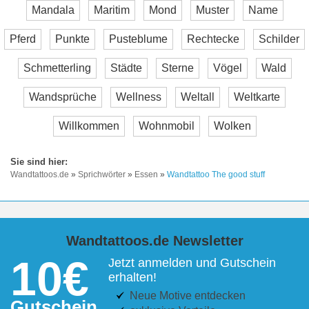
Mandala
Maritim
Mond
Muster
Name
Pferd
Punkte
Pusteblume
Rechtecke
Schilder
Schmetterling
Städte
Sterne
Vögel
Wald
Wandsprüche
Wellness
Weltall
Weltkarte
Willkommen
Wohnmobil
Wolken
Wandtattoos.de
»
Sprichwörter
»
Essen
»
Wandtattoo The good stuff
Wandtattoos.de Newsletter
10€
Jetzt anmelden und Gutschein
erhalten!
Neue Motive entdecken
Gutschein