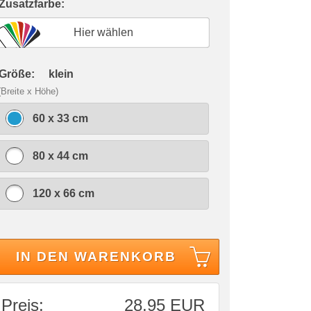
 Zusatzfarbe:
Hier wählen
 Größe:
klein
(Breite x Höhe)
60 x 33 cm
80 x 44 cm
120 x 66 cm
IN DEN WARENKORB
Preis:
28,95 EUR