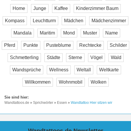
Home
Junge
Kaffee
Kinderzimmer Baum
Kompass
Leuchtturm
Mädchen
Mädchenzimmer
Mandala
Maritim
Mond
Muster
Name
Pferd
Punkte
Pusteblume
Rechtecke
Schilder
Schmetterling
Städte
Sterne
Vögel
Wald
Wandsprüche
Wellness
Weltall
Weltkarte
Willkommen
Wohnmobil
Wolken
Wandtattoos.de
»
Sprichwörter
»
Essen
»
Wandtattoo Hier sitzen wir
Wandtattoos.de Newsletter