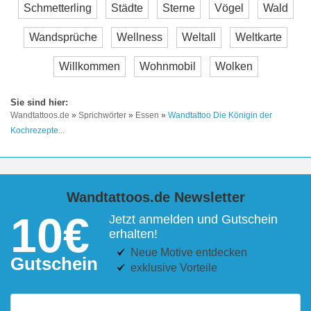
Schmetterling
Städte
Sterne
Vögel
Wald
Wandsprüche
Wellness
Weltall
Weltkarte
Willkommen
Wohnmobil
Wolken
Wandtattoos.de
»
Sprichwörter
»
Essen
»
Wandtattoo Die Königin der
Kochrezepte...
Wandtattoos.de Newsletter
10€
Jetzt anmelden und Gutschein
erhalten!
Neue Motive entdecken
Gutschein
exklusive Vorteile