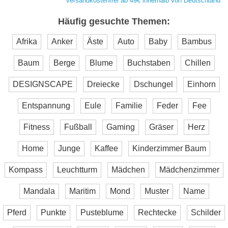
versandkostenfrei ab 49€ innerhalb von Deutschland
Häufig gesuchte Themen:
Afrika
Anker
Äste
Auto
Baby
Bambus
Baum
Berge
Blume
Buchstaben
Chillen
DESIGNSCAPE
Dreiecke
Dschungel
Einhorn
Entspannung
Eule
Familie
Feder
Fee
Fitness
Fußball
Gaming
Gräser
Herz
Home
Junge
Kaffee
Kinderzimmer Baum
Kompass
Leuchtturm
Mädchen
Mädchenzimmer
Mandala
Maritim
Mond
Muster
Name
Pferd
Punkte
Pusteblume
Rechtecke
Schilder