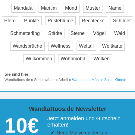
Mandala
Maritim
Mond
Muster
Name
Pferd
Punkte
Pusteblume
Rechtecke
Schilder
Schmetterling
Städte
Sterne
Vögel
Wald
Wandsprüche
Wellness
Weltall
Weltkarte
Willkommen
Wohnmobil
Wolken
Wandtattoos.de
»
Sprichwörter
»
Arbeit
»
Wandtattoo Müsste Sollte Könnte ...
Wandtattoos.de Newsletter
10€
Jetzt anmelden und Gutschein
erhalten!
Neue Motive entdecken