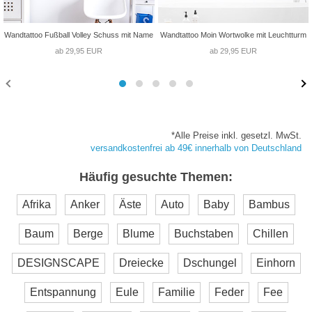
Wandtattoo Fußball Volley Schuss mit Name
Wandtattoo Moin Wortwolke mit Leuchtturm
ab 29,95 EUR
ab 29,95 EUR
*Alle Preise inkl. gesetzl. MwSt.
versandkostenfrei ab 49€ innerhalb von Deutschland
Häufig gesuchte Themen:
Afrika
Anker
Äste
Auto
Baby
Bambus
Baum
Berge
Blume
Buchstaben
Chillen
DESIGNSCAPE
Dreiecke
Dschungel
Einhorn
Entspannung
Eule
Familie
Feder
Fee