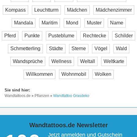
Kompass
Leuchtturm
Mädchen
Mädchenzimmer
Mandala
Maritim
Mond
Muster
Name
Pferd
Punkte
Pusteblume
Rechtecke
Schilder
Schmetterling
Städte
Sterne
Vögel
Wald
Wandsprüche
Wellness
Weltall
Weltkarte
Willkommen
Wohnmobil
Wolken
Wandtattoos.de
»
Pflanzen
»
Wandtattoo Grasdeko
Wandtattoos.de Newsletter
Jetzt anmelden und Gutschein