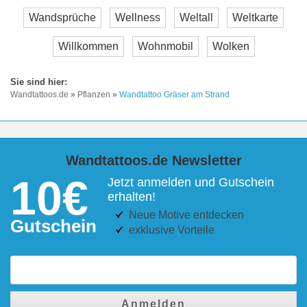
Wandsprüche
Wellness
Weltall
Weltkarte
Willkommen
Wohnmobil
Wolken
Wandtattoos.de
»
Pflanzen
»
Wandtattoo Gräser am Strand
Wandtattoos.de Newsletter
10€
Jetzt anmelden und Gutschein
erhalten!
Neue Motive entdecken
Gutschein
exklusive Vorteile
Anmelden