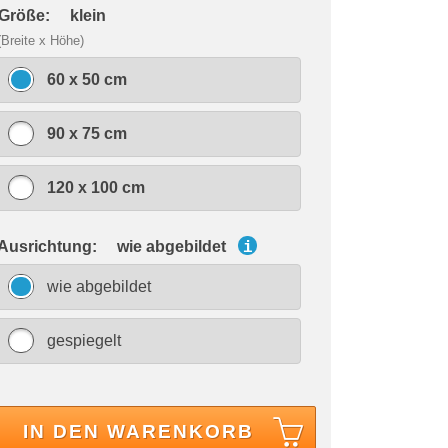
 Größe:
klein
(Breite x Höhe)
60 x 50 cm
90 x 75 cm
120 x 100 cm
 Ausrichtung:
wie abgebildet
i
wie abgebildet
gespiegelt
IN DEN WARENKORB