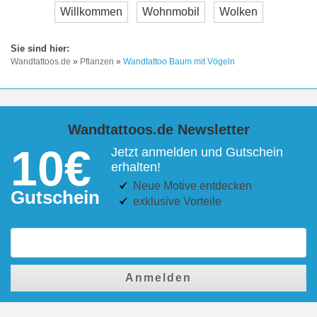
Willkommen
Wohnmobil
Wolken
Wandtattoos.de
»
Pflanzen
»
Wandtattoo Baum mit Vögeln
Wandtattoos.de Newsletter
10€
Jetzt anmelden und Gutschein
erhalten!
Neue Motive entdecken
Gutschein
exklusive Vorteile
Anmelden