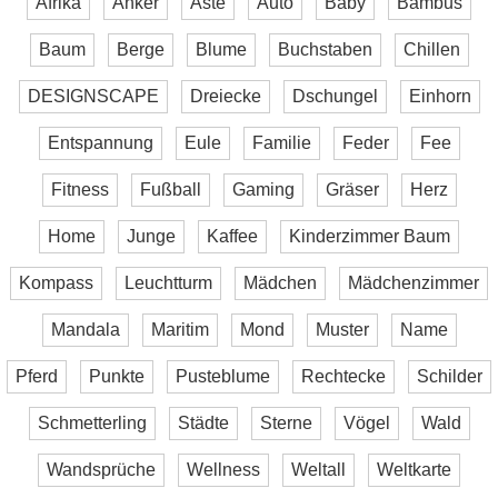
Afrika
Anker
Äste
Auto
Baby
Bambus
Baum
Berge
Blume
Buchstaben
Chillen
DESIGNSCAPE
Dreiecke
Dschungel
Einhorn
Entspannung
Eule
Familie
Feder
Fee
Fitness
Fußball
Gaming
Gräser
Herz
Home
Junge
Kaffee
Kinderzimmer Baum
Kompass
Leuchtturm
Mädchen
Mädchenzimmer
Mandala
Maritim
Mond
Muster
Name
Pferd
Punkte
Pusteblume
Rechtecke
Schilder
Schmetterling
Städte
Sterne
Vögel
Wald
Wandsprüche
Wellness
Weltall
Weltkarte