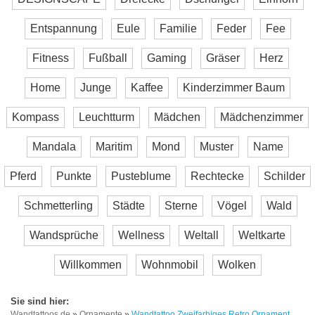
Entspannung
Eule
Familie
Feder
Fee
Fitness
Fußball
Gaming
Gräser
Herz
Home
Junge
Kaffee
Kinderzimmer Baum
Kompass
Leuchtturm
Mädchen
Mädchenzimmer
Mandala
Maritim
Mond
Muster
Name
Pferd
Punkte
Pusteblume
Rechtecke
Schilder
Schmetterling
Städte
Sterne
Vögel
Wald
Wandsprüche
Wellness
Weltall
Weltkarte
Willkommen
Wohnmobil
Wolken
Wandtattoos.de
»
Ornamente
»
Wandtattoo Zweifarbiges Retro Ornament