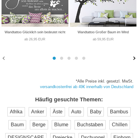
Wandtattoo Glücklich sein bedeutet nicht
Wandtattoo Großer Baum im Wind
ab 26,95 EUR
ab 59,95 EUR
*Alle Preise inkl. gesetzl. MwSt.
versandkostenfrei ab 49€ innerhalb von Deutschland
Häufig gesuchte Themen:
Afrika
Anker
Äste
Auto
Baby
Bambus
Baum
Berge
Blume
Buchstaben
Chillen
DESIGNSCAPE
Dreiecke
Dschungel
Einhorn