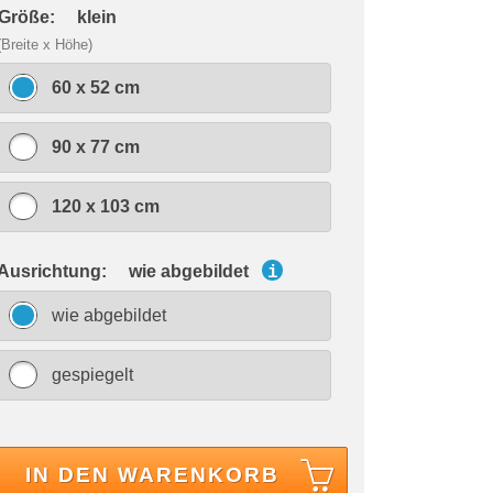
 Größe:
klein
(Breite x Höhe)
60 x 52 cm
90 x 77 cm
120 x 103 cm
 Ausrichtung:
wie abgebildet
i
wie abgebildet
gespiegelt
IN DEN WARENKORB