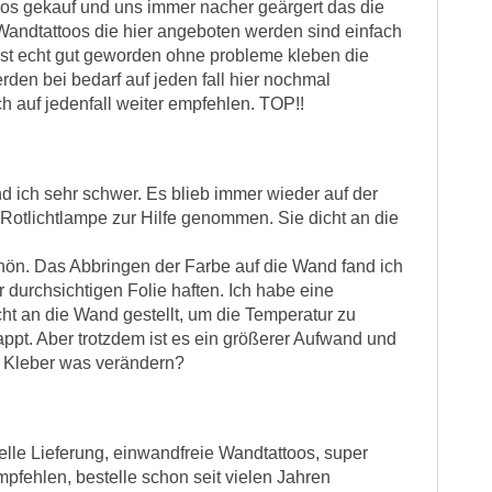
os gekauf und uns immer nacher geärgert das die
e Wandtattoos die hier angeboten werden sind einfach
ist echt gut geworden ohne probleme kleben die
rden bei bedarf auf jeden fall hier nochmal
 auf jedenfall weiter empfehlen. TOP!!
d ich sehr schwer. Es blieb immer wieder auf der
 Rotlichtlampe zur Hilfe genommen. Sie dicht an die
hön. Das Abbringen der Farbe auf die Wand fand ich
 durchsichtigen Folie haften. Ich habe eine
ht an die Wand gestellt, um die Temperatur zu
appt. Aber trotzdem ist es ein größerer Aufwand und
m Kleber was verändern?
lle Lieferung, einwandfreie Wandtattoos, super
pfehlen, bestelle schon seit vielen Jahren