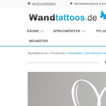
HILFE & KONTAKT
RECHNUNGSKAUF & KOS
RÄUME
SPRICHWÖRTER
PFLA
NEUHEITEN
Wandtattoos.de
»
Ornamente
»
Wandtattoo Zwei liebende H