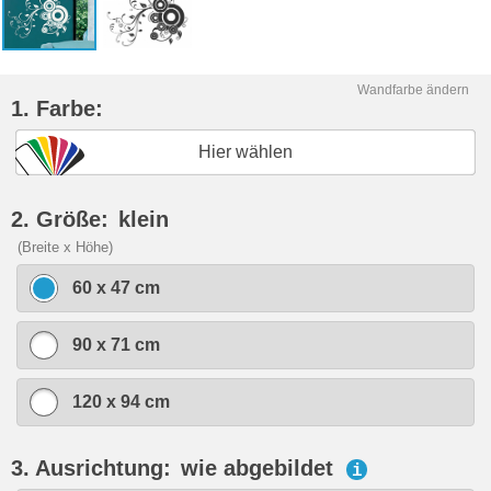
Wandfarbe ändern
1. Farbe:
Hier wählen
2. Größe:
klein
(Breite x Höhe)
60 x 47 cm
90 x 71 cm
120 x 94 cm
3. Ausrichtung:
wie abgebildet
i