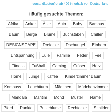
versandkostenfrei ab 49€ innerhalb von Deutschland
Häufig gesuchte Themen:
Afrika
Anker
Äste
Auto
Baby
Bambus
Baum
Berge
Blume
Buchstaben
Chillen
DESIGNSCAPE
Dreiecke
Dschungel
Einhorn
Entspannung
Eule
Familie
Feder
Fee
Fitness
Fußball
Gaming
Gräser
Herz
Home
Junge
Kaffee
Kinderzimmer Baum
Kompass
Leuchtturm
Mädchen
Mädchenzimmer
Mandala
Maritim
Mond
Muster
Name
Pferd
Punkte
Pusteblume
Rechtecke
Schilder