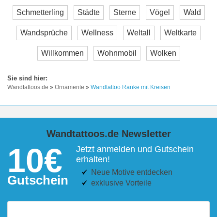
Schmetterling
Städte
Sterne
Vögel
Wald
Wandsprüche
Wellness
Weltall
Weltkarte
Willkommen
Wohnmobil
Wolken
Wandtattoos.de
»
Ornamente
»
Wandtattoo Ranke mit Kreisen
Wandtattoos.de Newsletter
10€
Jetzt anmelden und Gutschein
erhalten!
Neue Motive entdecken
Gutschein
exklusive Vorteile