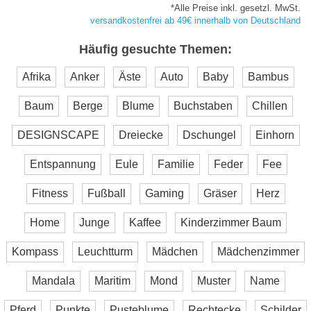
*Alle Preise inkl. gesetzl. MwSt.
versandkostenfrei ab 49€ innerhalb von Deutschland
Häufig gesuchte Themen:
Afrika
Anker
Äste
Auto
Baby
Bambus
Baum
Berge
Blume
Buchstaben
Chillen
DESIGNSCAPE
Dreiecke
Dschungel
Einhorn
Entspannung
Eule
Familie
Feder
Fee
Fitness
Fußball
Gaming
Gräser
Herz
Home
Junge
Kaffee
Kinderzimmer Baum
Kompass
Leuchtturm
Mädchen
Mädchenzimmer
Mandala
Maritim
Mond
Muster
Name
Pferd
Punkte
Pusteblume
Rechtecke
Schilder