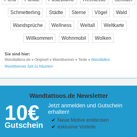
Schmetterling
Städte
Sterne
Vögel
Wald
Wandsprüche
Wellness
Weltall
Weltkarte
Willkommen
Wohnmobil
Wolken
Wandtattoos.de
»
Originell
»
Wandbanner
»
Texte
»
Wandtattoo
Wandbanner Zeit zu träumen
Wandtattoos.de Newsletter
10€
Jetzt anmelden und Gutschein
erhalten!
Neue Motive entdecken
Gutschein
exklusive Vorteile