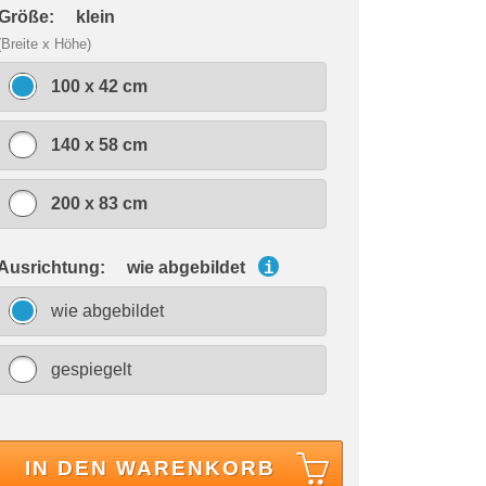
 Größe:
klein
(Breite x Höhe)
100 x 42 cm
140 x 58 cm
200 x 83 cm
 Ausrichtung:
wie abgebildet
i
wie abgebildet
gespiegelt
IN DEN WARENKORB