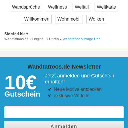
Wandsprüche
Wellness
Weltall
Weltkarte
Willkommen
Wohnmobil
Wolken
Wandtattoos.de
»
Originell
»
Uhren
»
Wandtattoo Vintage Uhr
Wandtattoos.de Newsletter
10€
Jetzt anmelden und Gutschein
erhalten!
Neue Motive entdecken
Gutschein
exklusive Vorteile
Anmelden