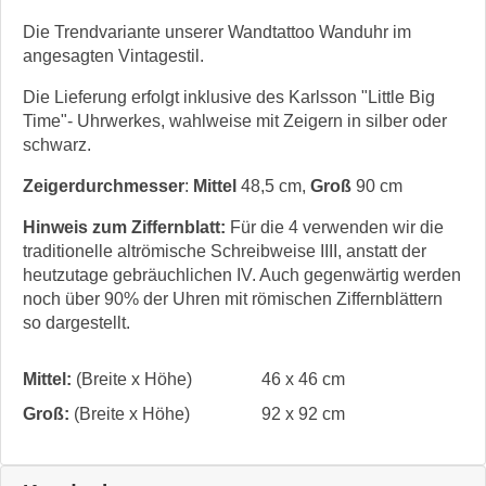
Die Trendvariante unserer Wandtattoo Wanduhr im
angesagten Vintagestil.
Die Lieferung erfolgt inklusive des Karlsson "Little Big
Time"- Uhrwerkes, wahlweise mit Zeigern in silber oder
schwarz.
Zeigerdurchmesser
:
Mittel
48,5 cm,
Groß
90 cm
Hinweis zum Ziffernblatt:
Für die 4 verwenden wir die
traditionelle altrömische Schreibweise IIII, anstatt der
heutzutage gebräuchlichen IV. Auch gegenwärtig werden
noch über 90% der Uhren mit römischen Ziffernblättern
so dargestellt.
Mittel:
(Breite x Höhe)
46 x 46 cm
Groß:
(Breite x Höhe)
92 x 92 cm