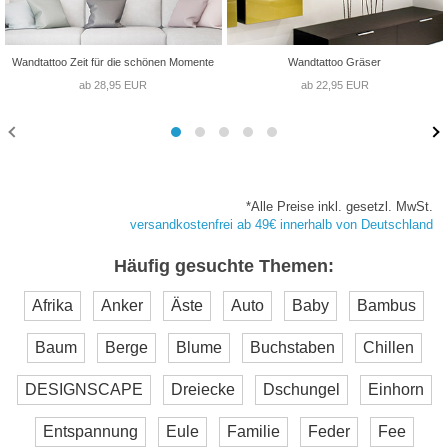
Wandtattoo Zeit für die schönen Momente
Wandtattoo Gräser
ab 28,95 EUR
ab 22,95 EUR
*Alle Preise inkl. gesetzl. MwSt.
versandkostenfrei ab 49€ innerhalb von Deutschland
Häufig gesuchte Themen:
Afrika
Anker
Äste
Auto
Baby
Bambus
Baum
Berge
Blume
Buchstaben
Chillen
DESIGNSCAPE
Dreiecke
Dschungel
Einhorn
Entspannung
Eule
Familie
Feder
Fee