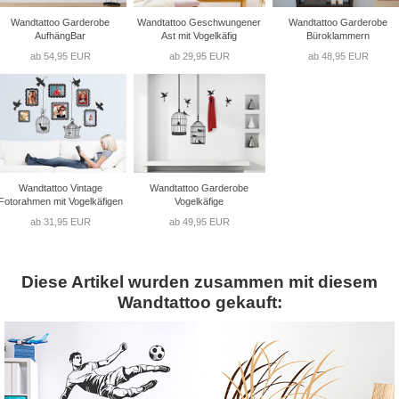
Wandtattoo Garderobe
Wandtattoo Geschwungener
Wandtattoo Garderobe
AufhängBar
Ast mit Vogelkäfig
Büroklammern
ab 54,95 EUR
ab 29,95 EUR
ab 48,95 EUR
Wandtattoo Vintage
Wandtattoo Garderobe
Fotorahmen mit Vogelkäfigen
Vogelkäfige
ab 31,95 EUR
ab 49,95 EUR
Diese Artikel wurden zusammen mit diesem
Wandtattoo gekauft: