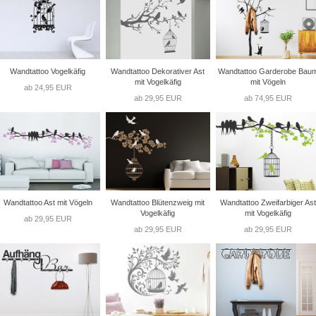
Wandtattoo Vogelkäfig
Wandtattoo Dekorativer Ast
Wandtattoo Garderobe Bau
mit Vogelkäfig
mit Vögeln
ab 24,95 EUR
ab 29,95 EUR
ab 74,95 EUR
Wandtattoo Ast mit Vögeln
Wandtattoo Blütenzweig mit
Wandtattoo Zweifarbiger Ast
Vogelkäfig
mit Vogelkäfig
ab 29,95 EUR
ab 29,95 EUR
ab 29,95 EUR