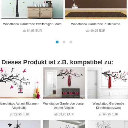
Wandtattoo Garderobe zweifarbiger Baum
Wandtattoo Garderobe Pusteblume
ab 84,95 EUR
ab 49,95 EUR
Dieses Produkt ist z.B. kompatibel zu:
Wandtattoo Ast mit filigranem
Wandtattoo Garderobe bunter
Wandtattoo Garderobe
Vogelkäfig
Ast mit Vögeln
Kirschblütenzweig
ab 29,95 EUR
ab 59,95 EUR
ab 64,95 EUR