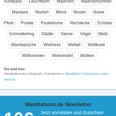
Kompass
Leuchtturm
Mädchen
Mädchenzimmer
Mandala
Maritim
Mond
Muster
Name
Pferd
Punkte
Pusteblume
Rechtecke
Schilder
Schmetterling
Städte
Sterne
Vögel
Wald
Wandsprüche
Wellness
Weltall
Weltkarte
Willkommen
Wohnmobil
Wolken
Wandtattoos.de
»
Originell
»
Fotorahmen
»
Wandtattoo Fotorahmen Lieber
verrückt
Wandtattoos.de Newsletter
Jetzt anmelden und Gutschein