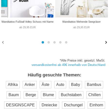
Wandtattoo Fußball Volley Schuss mit Name
Wandtattoo Wehende Seegräser
ab 29,95 EUR
ab 29,95 EUR
*Alle Preise inkl. gesetzl. MwSt.
versandkostenfrei ab 49€ innerhalb von Deutschland
Häufig gesuchte Themen:
Afrika
Anker
Äste
Auto
Baby
Bambus
Baum
Berge
Blume
Buchstaben
Chillen
DESIGNSCAPE
Dreiecke
Dschungel
Einhorn