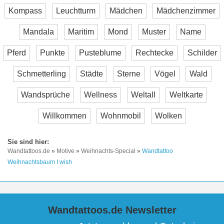
Kompass
Leuchtturm
Mädchen
Mädchenzimmer
Mandala
Maritim
Mond
Muster
Name
Pferd
Punkte
Pusteblume
Rechtecke
Schilder
Schmetterling
Städte
Sterne
Vögel
Wald
Wandsprüche
Wellness
Weltall
Weltkarte
Willkommen
Wohnmobil
Wolken
Wandtattoos.de
»
Motive
»
Weihnachts-Special
»
Wandtattoo
Weihnachtsbaum I wish
Wandtattoos.de Newsletter