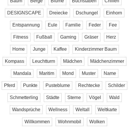
Baum
Berge
Blume
Buchstaben
Chillen
DESIGNSCAPE
Dreiecke
Dschungel
Einhorn
Entspannung
Eule
Familie
Feder
Fee
Fitness
Fußball
Gaming
Gräser
Herz
Home
Junge
Kaffee
Kinderzimmer Baum
Kompass
Leuchtturm
Mädchen
Mädchenzimmer
Mandala
Maritim
Mond
Muster
Name
Pferd
Punkte
Pusteblume
Rechtecke
Schilder
Schmetterling
Städte
Sterne
Vögel
Wald
Wandsprüche
Wellness
Weltall
Weltkarte
Willkommen
Wohnmobil
Wolken