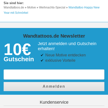
Wandtattoos.de
»
Motive
»
Weihnachts-Special
»
Wandtattoo Happy New
Year mit Schnörkel
Wandtattoos.de Newsletter
10€
Jetzt anmelden und Gutschein
erhalten!
Neue Motive entdecken
Gutschein
exklusive Vorteile
Anmelden
Kundenservice