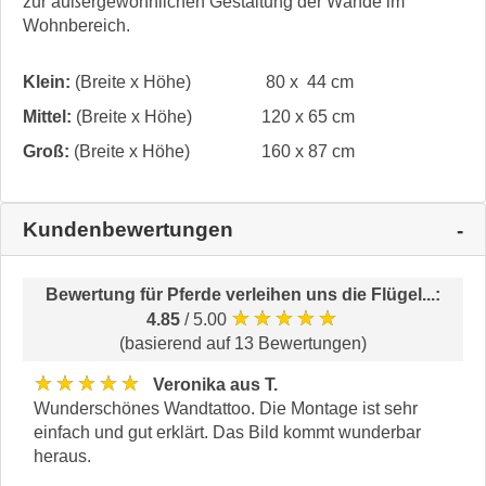
zur außergewöhnlichen Gestaltung der Wände im
Wohnbereich.
Klein:
(Breite x Höhe)
80 x 44 cm
Mittel:
(Breite x Höhe)
120 x 65 cm
Groß:
(Breite x Höhe)
160 x 87 cm
Kundenbewertungen
Bewertung für
Pferde verleihen uns die Flügel...
:
★★★★★
4.85
/ 5.00
(basierend auf 13 Bewertungen)
★★★★★
Veronika aus T.
Wunderschönes Wandtattoo. Die Montage ist sehr
einfach und gut erklärt. Das Bild kommt wunderbar
heraus.