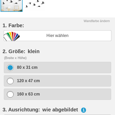
Wandfarbe ändern
1. Farbe:
Hier wählen
2. Größe:
klein
(Breite x Höhe)
80 x 31 cm
120 x 47 cm
160 x 63 cm
3. Ausrichtung:
wie abgebildet
i