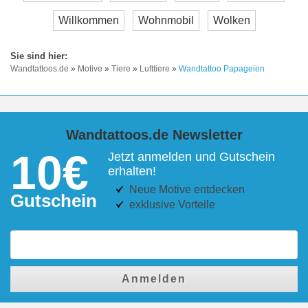
Willkommen
Wohnmobil
Wolken
Wandtattoos.de
»
Motive
»
Tiere
»
Lufttiere
»
Wandtattoo Papageien
Wandtattoos.de Newsletter
10€
Jetzt anmelden und Gutschein
erhalten!
Neue Motive entdecken
Gutschein
exklusive Vorteile
Anmelden