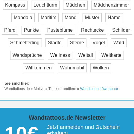
Kompass
Leuchtturm
Mädchen
Mädchenzimmer
Mandala
Maritim
Mond
Muster
Name
Pferd
Punkte
Pusteblume
Rechtecke
Schilder
Schmetterling
Städte
Sterne
Vögel
Wald
Wandsprüche
Wellness
Weltall
Weltkarte
Willkommen
Wohnmobil
Wolken
Wandtattoos.de
»
Motive
»
Tiere
»
Landtiere
»
Wandtattoo Löwenpaar
Wandtattoos.de Newsletter
10€
Jetzt anmelden und Gutschein
erhalten!