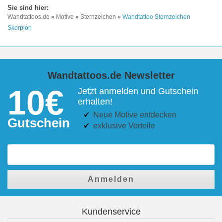
Wandtattoos.de
»
Motive
»
Sternzeichen
»
Wandtattoo Sternzeichen
Skorpion
Wandtattoos.de Newsletter
10€
Jetzt anmelden und Gutschein
erhalten!
Neue Motive entdecken
Gutschein
exklusive Vorteile
Anmelden
Kundenservice