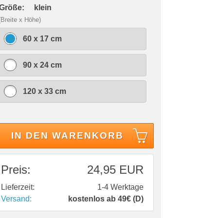
 Größe:
klein
(Breite x Höhe)
60 x 17 cm
90 x 24 cm
120 x 33 cm
IN DEN WARENKORB
Preis:
24,95 EUR
Lieferzeit:
1-4 Werktage
Versand:
kostenlos ab 49€ (D)