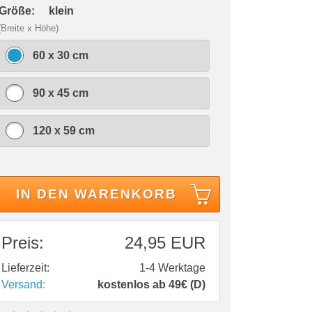
 Größe:
klein
(Breite x Höhe)
60 x 30 cm
90 x 45 cm
120 x 59 cm
IN DEN WARENKORB
Preis:
24,95 EUR
Lieferzeit:
1-4 Werktage
Versand:
kostenlos ab 49€ (D)