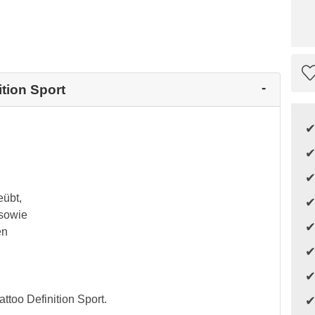
ition Sport
eübt,
 sowie
en
ttoo Definition Sport.