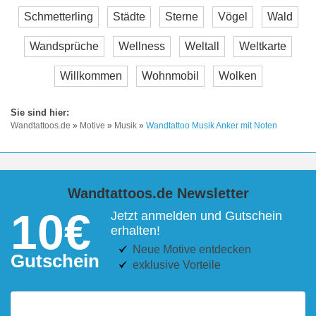
Schmetterling
Städte
Sterne
Vögel
Wald
Wandsprüche
Wellness
Weltall
Weltkarte
Willkommen
Wohnmobil
Wolken
Wandtattoos.de
»
Motive
»
Musik
»
Wandtattoo Musik Anker mit Noten
Wandtattoos.de Newsletter
10€
Jetzt anmelden und Gutschein
erhalten!
Neue Motive entdecken
Gutschein
exklusive Vorteile