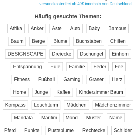
versandkostenfrei ab 49€ innerhalb von Deutschland
Häufig gesuchte Themen:
Afrika
Anker
Äste
Auto
Baby
Bambus
Baum
Berge
Blume
Buchstaben
Chillen
DESIGNSCAPE
Dreiecke
Dschungel
Einhorn
Entspannung
Eule
Familie
Feder
Fee
Fitness
Fußball
Gaming
Gräser
Herz
Home
Junge
Kaffee
Kinderzimmer Baum
Kompass
Leuchtturm
Mädchen
Mädchenzimmer
Mandala
Maritim
Mond
Muster
Name
Pferd
Punkte
Pusteblume
Rechtecke
Schilder